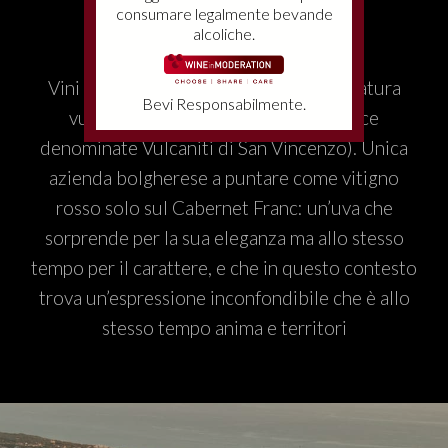
consumare legalmente bevande
alcoliche.
Vini unici, espressione di un suolo di natura
Bevi Responsabilmente.
vulcanica ( il suolo qui è ricco di rocce
denominate Vulcaniti di San Vincenzo). Unica
azienda bolgherese a puntare come vitigno
rosso solo sul Cabernet Franc: un’uva che
sorprende per la sua eleganza ma allo stesso
tempo per il carattere, e che in questo contesto
trova un’espressione inconfondibile che è allo
stesso tempo anima e territori