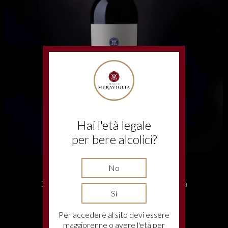
Hai l'età legale
per bere alcolici?
No
VIGNA PIANALI
Da singola parcella, eleganza e complessità
Si
Per accedere al sito devi essere
maggiorenne o avere l'età per