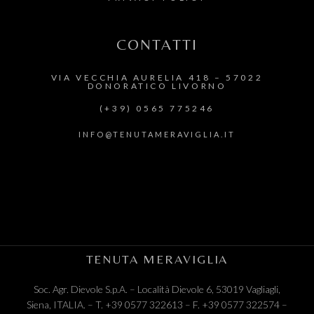
CONTATTI​
VIA VECCHIA AURELIA 418 – 57022
DONORATICO LIVORNO
(+39) 0565 775246
INFO@TENUTAMERAVIGLIA.IT
TENUTA MERAVIGLIA
Soc. Agr. Dievole S.p.A. –
Località Dievole 6, 53019 Vagliagli,
Siena, ITALIA.
– T.
+39 0577 322613
– F.
+39 0577 322574
–